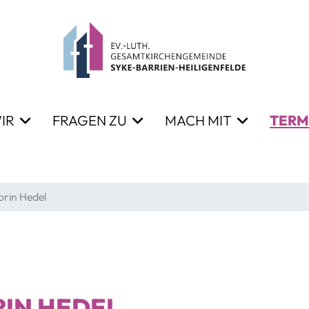
IR
FRAGEN ZU
MACH MIT
TERM
orin Hedel
RIN HEDEL