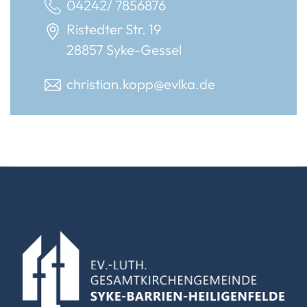
04242/ 7856876
Ristedter Str. 19
28857 Syke-Gessel
christian.kopp@evlka.de