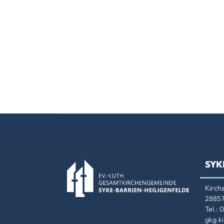
SYK
Kirch
28857
Tel.:
gkg.k