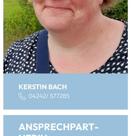
KERSTIN BACH
04242/ 577285
AN­SPRECH­PART­