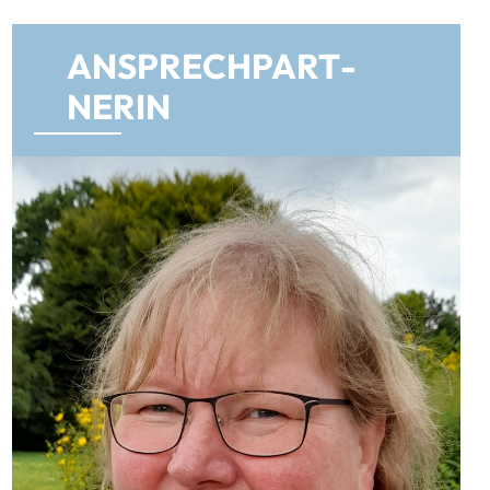
AN­SPRECH­PART­
NERIN