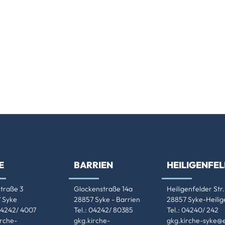
E
BARRIEN
HEILIGENFE
straße 3
Glockenstraße 14a
Heiligenfelder Str.
 Syke
28857 Syke - Barrien
28857 Syke-Heilig
 04242/ 4007
Tel.: 04242/ 80385
Tel.: 04240/ 242
irche-
gkg.kirche-
gkg.kirche-syke@e