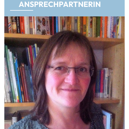
AN­SPRECH­PART­NERIN