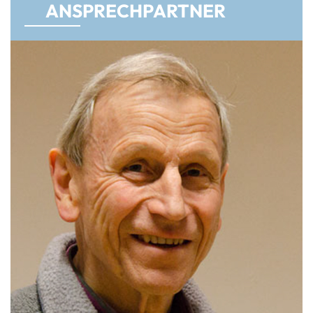
AN­SPRECH­PART­NER